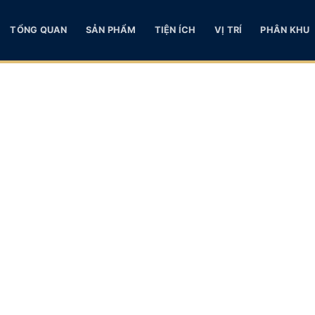
TỔNG QUAN
SẢN PHẨM
TIỆN ÍCH
VỊ TRÍ
PHÂN KHU