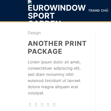
Skip
to
TRANG CHỦ
content
Design
ANOTHER PRINT
PACKAGE
Lorem ipsum dolor sit amet,
consectetuer adipiscing elit,
sed diam nonummy nibh
euismod tincidunt ut laoreet
dolore magna aliquam erat
volutpat.