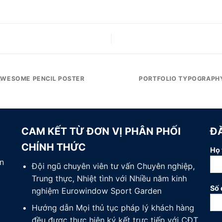
AWESOME PENCIL POSTER
PORTFOLIO TYPOGRAPH
CAM KẾT TỪ ĐƠN VỊ PHÂN PHỐI
Đ
CHÍNH THỨC
Họ 
n
Đội ngũ chuyên viên tư vấn Chuyên nghiệp,
Trung thực, Nhiệt tình với Nhiều năm kinh
Số 
nghiệm Eurowindow Sport Garden
Hướng dẫn Mọi thủ tục pháp lý khách hàng
đều được thực hiện ký kết trực tiếp với CĐT