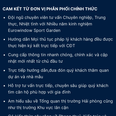
CAM KẾT TỪ ĐƠN VỊ PHÂN PHỐI CHÍNH THỨC
Đội ngũ chuyên viên tư vấn Chuyên nghiệp, Trung
thực, Nhiệt tình với Nhiều năm kinh nghiệm
Eurowindow Sport Garden
Hướng dẫn Mọi thủ tục pháp lý khách hàng đều được
thực hiện ký kết trực tiếp với CĐT
Cung cấp thông tin nhanh chóng, chính xác và cập
nhật mới nhất từ chủ đầu tư
Trực tiếp hướng dẫn,đưa đón quý khách thăm quan
dự án và nhà mẫu
Hỗ trợ tư vấn trực tiếp, chuyên sâu giúp quý khách
tìm căn hộ phù hợp với gia đình
Am hiểu sâu về Tổng quan thị trường Hải phòng cũng
như thị trường Khu vực lân cận