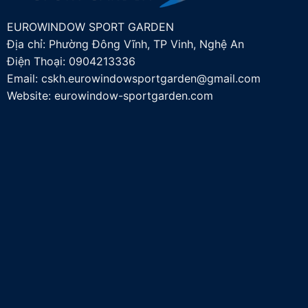
EUROWINDOW SPORT GARDEN
Địa chỉ: Phường Đông Vĩnh, TP Vinh, Nghệ An
Điện Thoại:
0904213336
Email:
cskh.eurowindowsportgarden@gmail.com
Website: eurowindow-sportgarden.com