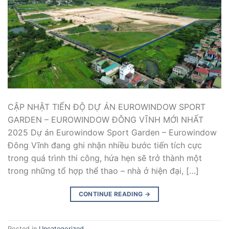
CẬP NHẬT TIẾN ĐỘ DỰ ÁN EUROWINDOW SPORT
GARDEN – EUROWINDOW ĐÔNG VĨNH MỚI NHẤT
2025 Dự án Eurowindow Sport Garden – Eurowindow
Đông Vĩnh đang ghi nhận nhiều bước tiến tích cực
trong quá trình thi công, hứa hẹn sẽ trở thành một
trong những tổ hợp thể thao – nhà ở hiện đại, […]
CONTINUE READING
→
Posted in
Uncategorized