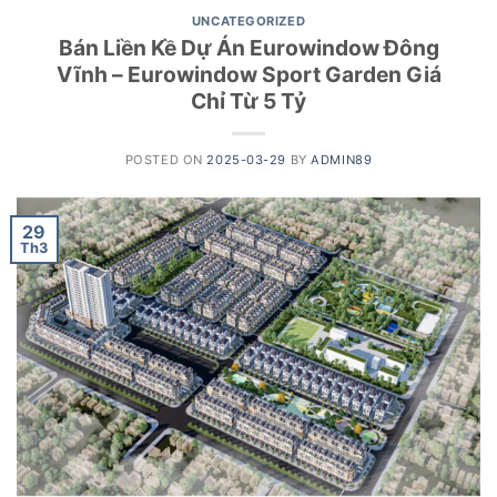
UNCATEGORIZED
Bán Liền Kề Dự Án Eurowindow Đông
Vĩnh – Eurowindow Sport Garden Giá
Chỉ Từ 5 Tỷ
POSTED ON
2025-03-29
BY
ADMIN89
29
Th3