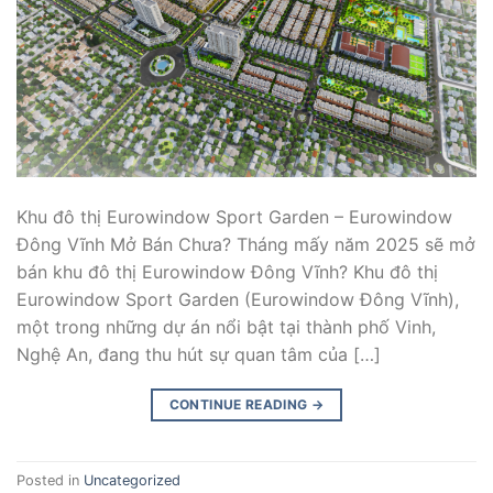
Khu đô thị Eurowindow Sport Garden – Eurowindow
Đông Vĩnh Mở Bán Chưa? Tháng mấy năm 2025 sẽ mở
bán khu đô thị Eurowindow Đông Vĩnh? Khu đô thị
Eurowindow Sport Garden (Eurowindow Đông Vĩnh),
một trong những dự án nổi bật tại thành phố Vinh,
Nghệ An, đang thu hút sự quan tâm của […]
CONTINUE READING
→
Posted in
Uncategorized