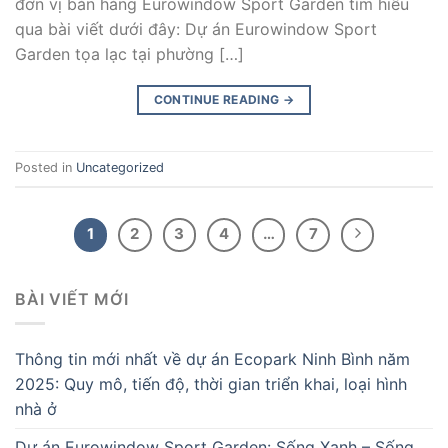
đơn vị bán hàng Eurowindow Sport Garden tìm hiểu
qua bài viết dưới đây: Dự án Eurowindow Sport
Garden tọa lạc tại phường […]
CONTINUE READING
→
Posted in
Uncategorized
1
2
3
4
…
7
BÀI VIẾT MỚI
Thông tin mới nhất về dự án Ecopark Ninh Bình năm
2025: Quy mô, tiến độ, thời gian triển khai, loại hình
nhà ở
Dự án Eurowindow Sport Garden: Sống Xanh – Sống