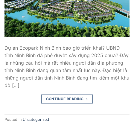
Dự án Ecopark Ninh Bình bao giờ triển khai? UBND
tỉnh Ninh Bình đã phê duyệt xây dựng 2025 chưa? Đây
là những câu hỏi mà rất nhiều người dân địa phương
tỉnh Ninh Bình đang quan tâm nhất lúc này. Đặc biệt là
những người dân tỉnh Ninh Bình đang tìm kiếm một khu
đô […]
CONTINUE READING
→
Posted in
Uncategorized