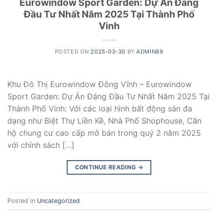
Eurowindow Sport Garden: Dự Án Đáng
Đầu Tư Nhất Năm 2025 Tại Thành Phố
Vinh
POSTED ON
2025-03-30
BY
ADMIN89
Khu Đô Thị Eurowindow Đông Vĩnh – Eurowindow
Sport Garden: Dự Án Đáng Đầu Tư Nhất Năm 2025 Tại
Thành Phố Vinh: Với các loại hình bất động sản đa
dạng như Biệt Thự Liền Kề, Nhà Phố Shophouse, Căn
hộ chung cư cao cấp mở bán trong quý 2 năm 2025
với chính sách […]
CONTINUE READING
→
Posted in
Uncategorized