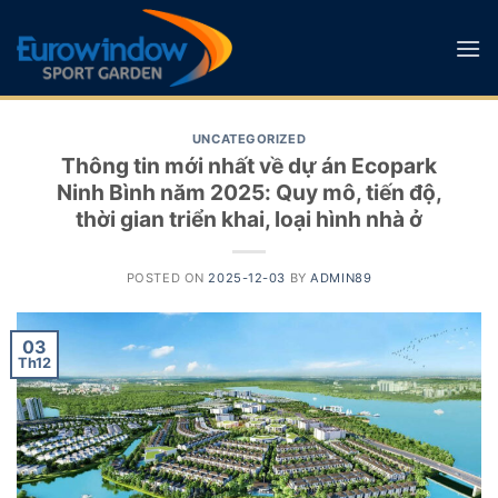
Skip
to
content
UNCATEGORIZED
Thông tin mới nhất về dự án Ecopark
Ninh Bình năm 2025: Quy mô, tiến độ,
thời gian triển khai, loại hình nhà ở
POSTED ON
2025-12-03
BY
ADMIN89
03
Th12