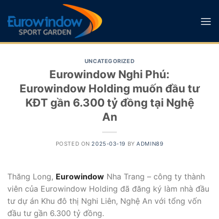
Skip
to
content
UNCATEGORIZED
Eurowindow Nghi Phú:
Eurowindow Holding muốn đầu tư
KĐT gần 6.300 tỷ đồng tại Nghệ
An
POSTED ON
2025-03-19
BY
ADMIN89
Thăng Long,
Eurowindow
Nha Trang – công ty thành
viên của Eurowindow Holding đã đăng ký làm nhà đầu
tư dự án Khu đô thị Nghi Liên, Nghệ An với tổng vốn
đầu tư gần 6.300 tỷ đồng.