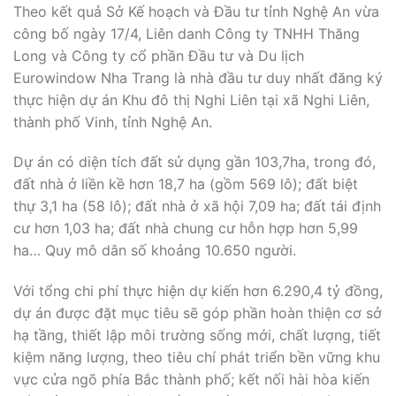
Theo kết quả Sở Kế hoạch và Đầu tư tỉnh Nghệ An vừa
công bố ngày 17/4, Liên danh Công ty TNHH Thăng
Long và Công ty cổ phần Đầu tư và Du lịch
Eurowindow Nha Trang là nhà đầu tư duy nhất đăng ký
thực hiện dự án Khu đô thị Nghi Liên tại xã Nghi Liên,
thành phố Vinh, tỉnh Nghệ An.
Dự án có diện tích đất sử dụng gần 103,7ha, trong đó,
đất nhà ở liền kề hơn 18,7 ha (gồm 569 lô); đất biệt
thự 3,1 ha (58 lô); đất nhà ở xã hội 7,09 ha; đất tái định
cư hơn 1,03 ha; đất nhà chung cư hỗn hợp hơn 5,99
ha… Quy mô dân số khoảng 10.650 người.
Với tổng chi phí thực hiện dự kiến hơn 6.290,4 tỷ đồng,
dự án được đặt mục tiêu sẽ góp phần hoàn thiện cơ sở
hạ tầng, thiết lập môi trường sống mới, chất lượng, tiết
kiệm năng lượng, theo tiêu chí phát triển bền vững khu
vực cửa ngõ phía Bắc thành phố; kết nối hài hòa kiến