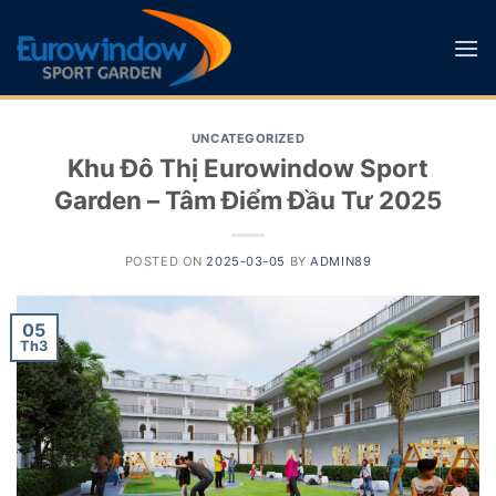
Skip
to
content
UNCATEGORIZED
Khu Đô Thị Eurowindow Sport
Garden – Tâm Điểm Đầu Tư 2025
POSTED ON
2025-03-05
BY
ADMIN89
05
Th3