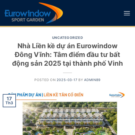
Skip
to
content
UNCATEGORIZED
Nhà Liền kề dự án Eurowindow
Đông Vĩnh: Tâm điểm đầu tư bất
động sản 2025 tại thành phố Vinh
POSTED ON
2025-03-17
BY
ADMIN89
17
Th3