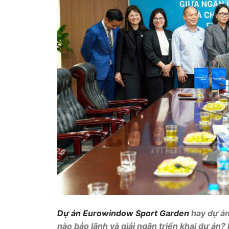
Dự án Eurowindow Sport Garden
hay dự án
nào bảo lãnh và giải ngân triển khai dự án?