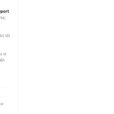
Sport
is;
rì lối
u vị
đến
cư