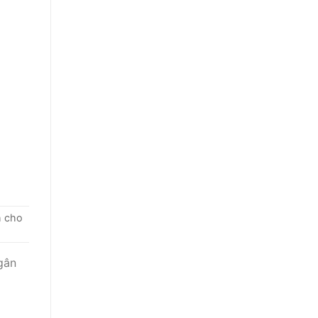
h cho
gân