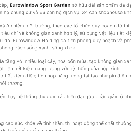
 cấp,
Eurowindow Sport Garden
sở hữu dải sản phẩm đa d
căn hộ chung cư và 66 căn hộ dịch vụ; 34 căn shophouse khố
 và ô nhiễm môi trường, theo các tổ chức quy hoạch đô thị
iêu chí về không gian xanh hợp lý, sử dụng vật liệu tiết k
. Từ đó, Eurowindow Holding đã tiên phong quy hoạch và ph
phong cách sống xanh, sống khỏe.
 tầng với nhiều loại cây, hoa bốn mùa, tạo không gian xa
t liệu tiết kiệm năng lượng với hệ thống cửa hộp kính
p tiết kiệm điện; tích hợp năng lượng tái tạo như pin điện 
môi trường.
tiến, hay hệ thống thu gom rác hiện đại góp phần giảm ô nh
g cao sức khỏe về tinh thần, thì hoạt động thể chất thườn
 dịch và giúp giảm căng thẳng.