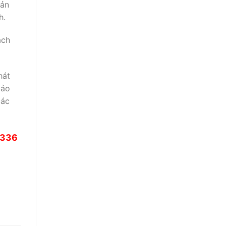
sản
h.
ách
hát
bảo
các
3336