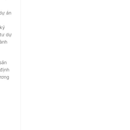
dự án
 ký
 tư dự
ành
sản
định
hương