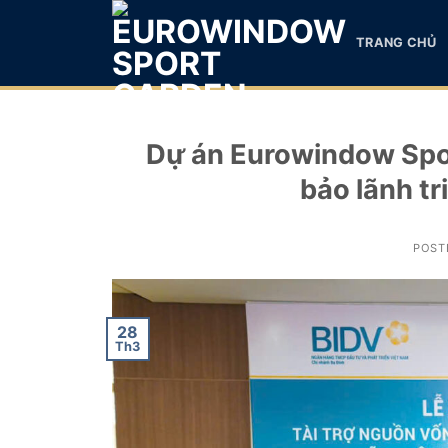
Skip
to
TRANG CHỦ
content
Dự án Eurowindow Spor
bảo lãnh t
POST
28
Th3