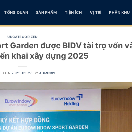
TỔNG QUAN
SẢN PHẨM
TIỆN ÍCH
VỊ TRÍ
PHÂN KHU
UNCATEGORIZED
t Garden được BIDV tài trợ vốn v
riển khai xây dựng 2025
ED ON
2025-03-28
BY
ADMIN89