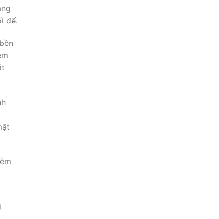
ạng
i đế.
 bền
iệm
át
nh
mặt
iễm
g