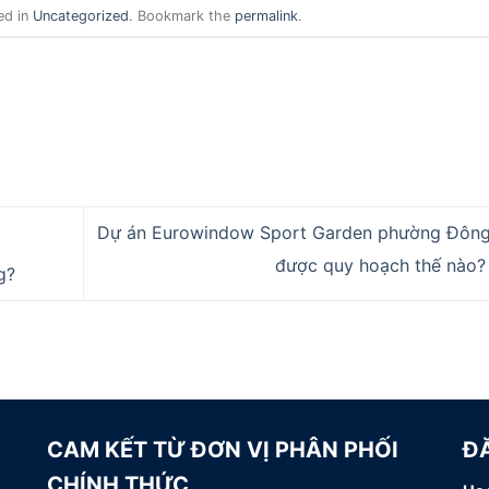
ed in
Uncategorized
. Bookmark the
permalink
.
Dự án Eurowindow Sport Garden phường Đông
được quy hoạch thế nào
g?
CAM KẾT TỪ ĐƠN VỊ PHÂN PHỐI
Đ
CHÍNH THỨC