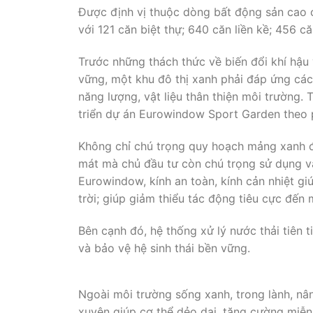
Được định vị thuộc dòng bất động sản cao
với 121 căn biệt thự; 640 căn liền kề; 456 
Trước những thách thức về biến đổi khí hậu
vững, một khu đô thị xanh phải đáp ứng các t
năng lượng, vật liệu thân thiện môi trường
triển dự án Eurowindow Sport Garden theo 
Không chỉ chú trọng quy hoạch mảng xanh đa
mát mà chủ đầu tư còn chú trọng sử dụng vậ
Eurowindow, kính an toàn, kính cản nhiệt giú
trời; giúp giảm thiểu tác động tiêu cực đến 
Bên cạnh đó, hệ thống xử lý nước thải tiên 
và bảo vệ hệ sinh thái bền vững.
Ngoài môi trường sống xanh, trong lành, nân
xuyên giúp cơ thể dẻo dai, tăng cường miễn