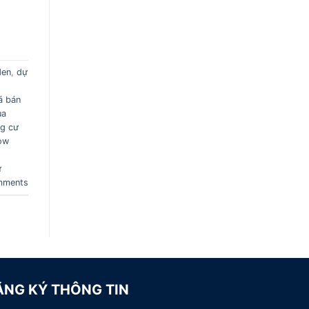
den
,
dự
á bán
ua
g cư
dow
ư
ments
ĂNG KÝ THÔNG TIN