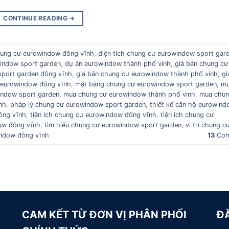
CONTINUE READING
→
chung cư eurowindow đông vĩnh
,
diện tích chung cư eurowindow sport gar
indow sport garden
,
dự án eurowindow thành phố vinh
,
giá bán chung cư
sport garden đông vĩnh
,
giá bán chung cư eurowindow thành phố vinh
,
gi
 eurowindow đông vĩnh
,
mặt bằng chung cư eurowindow sport garden
,
m
indow sport garden
,
mua chung cư eurowindow thành phố vinh
,
mua chun
nh
,
pháp lý chung cư eurowindow sport garden
,
thiết kế căn hộ eurowin
ông vĩnh
,
tiện ích chung cư eurowindow đông vĩnh
,
tiện ích chung cư
ow đông vĩnh
,
tìm hiểu chung cư eurowindow sport garden
,
vị trí chung c
window đông vĩnh
13
Com
CAM KẾT TỪ ĐƠN VỊ PHÂN PHỐI
Đ