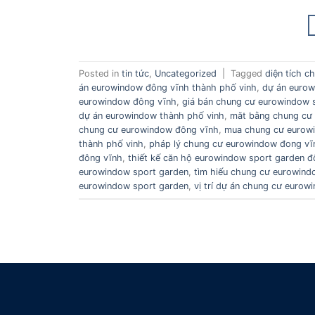
Posted in
tin tức
,
Uncategorized
|
Tagged
diện tích 
án eurowindow đông vĩnh thành phố vinh
,
dự án eurow
eurowindow đông vĩnh
,
giá bán chung cư eurowindow 
dự án eurowindow thành phố vinh
,
măt bằng chung cư
chung cư eurowindow đông vĩnh
,
mua chung cư eurow
thành phố vinh
,
pháp lý chung cư eurowindow đong vĩ
đông vĩnh
,
thiết kế căn hộ eurowindow sport garden đ
eurowindow sport garden
,
tìm hiếu chung cư eurowind
eurowindow sport garden
,
vị trí dự án chung cư euro