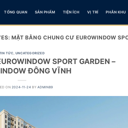
TỔNG QUAN
SẢN PHẨM
TIỆN ÍCH
VỊ TRÍ
PHÂN KHU
VES:
MẶT BẰNG CHUNG CƯ EUROWINDOW SP
TIN TỨC
,
UNCATEGORIZED
EUROWINDOW SPORT GARDEN –
INDOW ĐÔNG VĨNH
TED ON
2024-11-24
BY
ADMIN89