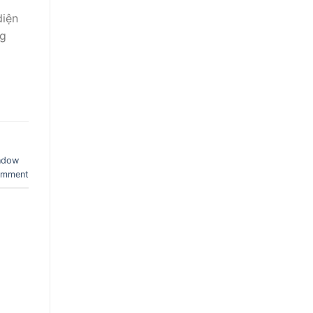
diện
ng
indow
mment