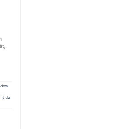
h
ất,
indow
 lý dự