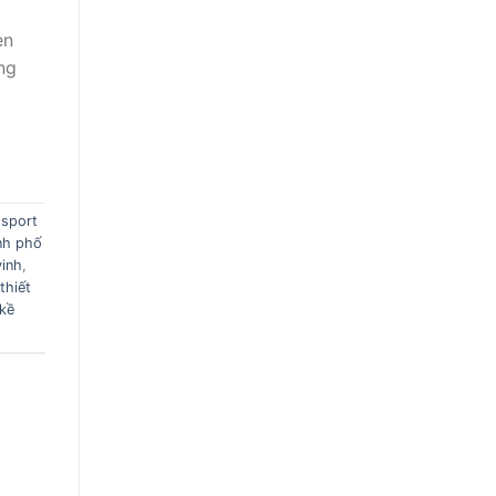
en
ng
 sport
nh phố
vinh
,
thiết
 kề