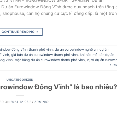
ÔNG VĨNH – EUROWINDOW SPORT GARDEN Dự án
 Dự án Eurowindow Đông Vĩnh được quy hoạch trên tổng 
kề, shophouse, căn hộ chung cư cực kì đẳng cấp, là một tro
CONTINUE READING
→
window đông vĩnh thành phố vinh
,
dự án eurowindow nghệ an
,
dự án
ố vinh
,
giá bán dự án eurowindow thành phố vinh
,
khi nào mở bán dự án
ong vĩnh
,
mặt bằng dự án eurowindow thành phố vinh
,
vị trí dự án eurow
1
Co
UNCATEGORIZED
urowindow Đông Vĩnh” là bao nhiêu?
ED ON
2024-12-06
BY
ADMIN89