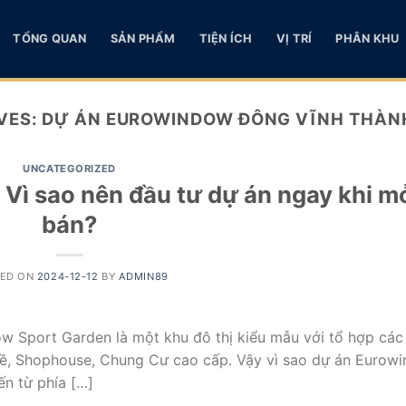
TỔNG QUAN
SẢN PHẨM
TIỆN ÍCH
VỊ TRÍ
PHÂN KHU
VES:
DỰ ÁN EUROWINDOW ĐÔNG VĨNH THÀNH
UNCATEGORIZED
Vì sao nên đầu tư dự án ngay khi m
bán?
TED ON
2024-12-12
BY
ADMIN89
Sport Garden là một khu đô thị kiểu mẫu với tổ hợp cá
 kề, Shophouse, Chung Cư cao cấp. Vậy vì sao dự án Eurow
n từ phía […]