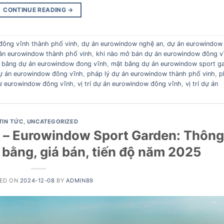
CONTINUE READING
→
đông vĩnh thành phố vinh
,
dự án eurowindow nghệ an
,
dự án eurowindow
 án eurowindow thành phố vinh
,
khi nào mở bán dự án eurowindow đông v
 bằng dự án eurowindow đong vĩnh
,
mặt bằng dự án eurowindow sport g
ự án eurowindow đông vĩnh
,
pháp lý dự án eurowindow thành phố vinh
,
p
 cư eurowindow đông vĩnh
,
vị trí dự án eurowindow đông vĩnh
,
vị trí dự án
TIN TỨC
,
UNCATEGORIZED
– Eurowindow Sport Garden: Thông
mặt bằng, giá bán, tiến độ năm 2025
ED ON
2024-12-08
BY
ADMIN89