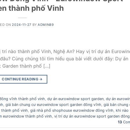
en thành phố Vinh
TED ON
2024-11-27
BY
ADMIN89
 trí nào thành phố Vinh, Nghệ An? Hay vị trí dự án Eurowi
 đâu? Cùng chúng tôi tìm hiểu qua bài viết dưới đây: Dự án
 Garden thành phố […]
CONTINUE READING
→
đông vĩnh thành phố vinh
,
dự án eurowindow sport garden
,
dự án eurow
nh
,
giá bán chung cư eurowindow sport garden đông vĩnh
,
giá bán chung 
 thành phố vinh
,
giá nhà phố shophouse eurowindow đông vĩnh
,
khi nào
án eurowindow thành phố vinh
,
vị trí dự án eurowindow sport garden đông
13
Com