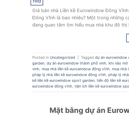
Th12
Giá bán nhà Liền kề Eurowindow Đông Vĩnh 
Đông Vĩnh là bao nhiêu? Một trong những câ
đang quan tâm tìm hiểu mua nhà khu đô th
Posted in
Uncategorized
|
Tagged
dự án eurowindow 
garden
,
dự án eurowindow thành phố vinh
,
khi nào mở
vinh
,
mua nhà liền kề eurowindow đông vĩnh
,
mua nhà l
pháp lý nhà liền kề eurowindow đông vĩnh
,
pháp lý nhà
kế liền kề eurowindow sport garden
,
tiến độ liền kề e
eurowindow đông vĩnh
,
tiện ích liền kề eurowindow sp
Mặt bằng dự án Euro