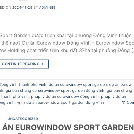
TED ON
2024-11-29
BY
ADMIN89
port Garden được triển khai tại phường Đông Vĩnh thuộc
iết thế nào? Dự án Eurowindow Đông Vĩnh – Eurowindow Spo
 Holding phát triển trên khu đất 37ha tại phường Đông [
CONTINUE READING
→
đông vĩnh thành phố vinh
,
dự án eurowindow sport garden
,
dự án eurow
nh
,
giá bán chung cư eurowindow sport garden đông vĩnh
,
giá bán chung 
 thành phố vinh
,
pháp lý dự án eurowindow đông vĩnh
,
pháp lý dự án
ông vĩnh
,
vị trí dự án eurowindow sport garden đông vĩnh
11
Com
UNCATEGORIZED
DỰ ÁN EUROWINDOW SPORT GARDEN