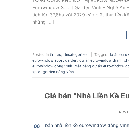
TỔNG QUAN KHU ĐÔ THỊ EUROWINDOW Đ
Eurowindow Sport Garden Vinh – Nghệ An –
tích lớn 37,8ha vói 2029 căn biệt thự, liền 
những […]
Posted in
tin tức
,
Uncategorized
|
Tagged
dự án euro
eurowindow sport garden
,
dự án eurowindow thành ph
eurowindow đông vĩnh
,
mặt bằng dự án eurowindow đ
sport garden đông vĩnh
Giá bán “Nhà Liền Kề E
POST
06