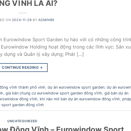
NG VĨNH LÀ AI?
TED ON
2024-11-28
BY
ADMIN89
án Eurowindow Sport Garden tự hào với có những công trìn
 Eurowindow Holding hoạt động trong các lĩnh vực: Sản xu
ây dựng và Quản lý xây dựng; Phát […]
CONTINUE READING
→
đông vĩnh thành phố vinh
,
dự án eurowindow sport garden
,
dự án eurow
nh
,
giá bán chung cư eurowindow sport garden đông vĩnh
,
giá bán dự án
urowindow đông vĩnh
,
khi nào mở bán dự án eurowindow đông vĩnh
,
pháp
w sport garden đông vĩnh
UNCATEGORIZED
dow Đông Vĩnh – Eurowindow Sport