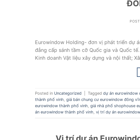
ĐÔ
POS
Eurowindow Holding- đơn vị phát triển dự 
đẳng cấp sánh tầm cỡ Quốc gia và Quốc tế.
Kinh doanh Vật liệu xây dựng và nội thất; X
Posted in
Uncategorized
|
Tagged
dự án eurowindow 
thành phố vinh
,
giá bán chung cư eurowindow đông vĩ
eurowindow thành phố vinh
,
giá nhà phố shophouse e
án eurowindow thành phố vinh
,
vị trí dự án eurowindo
Vị trí dự án Eurowin