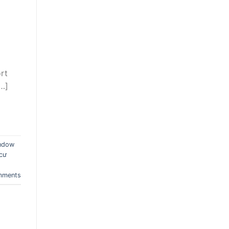
rt
…]
indow
cư
ments