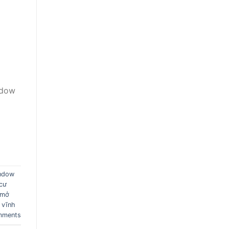
ndow
indow
cư
 mở
 vĩnh
ments