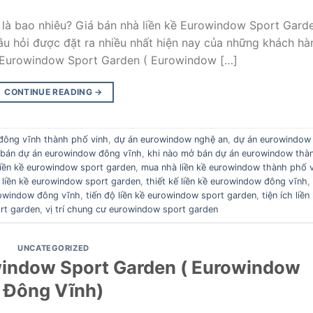
là bao nhiêu? Giá bán nhà liền kề Eurowindow Sport Gard
u hỏi được đặt ra nhiều nhất hiện nay của những khách hà
ị Eurowindow Sport Garden ( Eurowindow […]
CONTINUE READING
→
đông vĩnh thành phố vinh
,
dự án eurowindow nghệ an
,
dự án eurowindow
 bán dự án eurowindow đông vĩnh
,
khi nào mở bán dự án eurowindow thà
iền kề eurowindow sport garden
,
mua nhà liền kề eurowindow thành phố 
 liền kề eurowindow sport garden
,
thiết kế liền kề eurowindow đông vĩnh
,
urowindow đông vĩnh
,
tiến độ liền kề eurowindow sport garden
,
tiện ích liền
ort garden
,
vị trí chung cư eurowindow sport garden
UNCATEGORIZED
window Sport Garden ( Eurowindow
Đông Vĩnh)