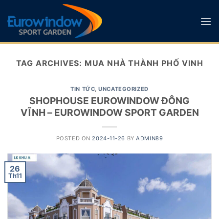
Skip
to
content
TAG ARCHIVES:
MUA NHÀ THÀNH PHỐ VINH
TIN TỨC
,
UNCATEGORIZED
SHOPHOUSE EUROWINDOW ĐÔNG
VĨNH – EUROWINDOW SPORT GARDEN
POSTED ON
2024-11-26
BY
ADMIN89
26
Th11