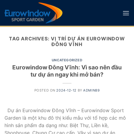
Skip
to
content
TAG ARCHIVES:
VỊ TRÍ DỰ ÁN EUROWINDOW
ĐÔNG VĨNH
UNCATEGORIZED
Eurowindow Đông Vĩnh: Vì sao nên đầu
tư dự án ngay khi mở bán?
POSTED ON
2024-12-12
BY
ADMIN89
Dự án Eurowindow Đông Vĩnh – Eurowindow Sport
Garden là một khu đô thị kiểu mẫu với tổ hợp các mô
hình sản phẩm đa dạng như: Biệt Thự, Liền kề,
Shophouse, Chung Cư cao cấp. Vậy vì sao dự án