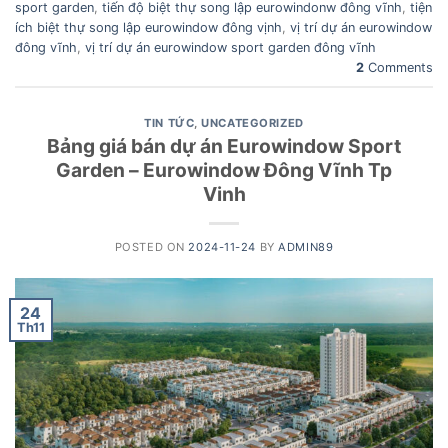
sport garden
,
tiến độ biệt thự song lập eurowindonw đông vĩnh
,
tiện
ích biệt thự song lập eurowindow đông vịnh
,
vị trí dự án eurowindow
đông vĩnh
,
vị trí dự án eurowindow sport garden đông vĩnh
2
Comments
TIN TỨC
,
UNCATEGORIZED
Bảng giá bán dự án Eurowindow Sport
Garden – Eurowindow Đông Vĩnh Tp
Vinh
POSTED ON
2024-11-24
BY
ADMIN89
24
Th11