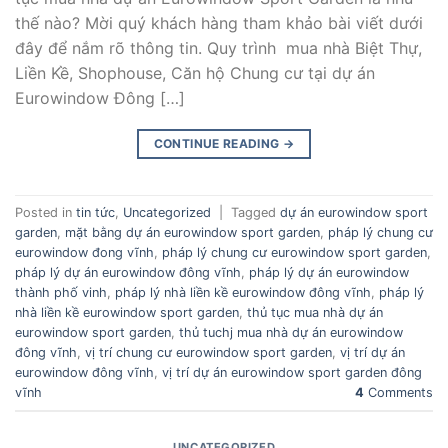
thế nào? Mời quý khách hàng tham khảo bài viết dưới
đây để nắm rõ thông tin. Quy trình mua nhà Biệt Thự,
Liền Kề, Shophouse, Căn hộ Chung cư tại dự án
Eurowindow Đông […]
CONTINUE READING
→
Posted in
tin tức
,
Uncategorized
|
Tagged
dự án eurowindow sport
garden
,
mặt bằng dự án eurowindow sport garden
,
pháp lý chung cư
eurowindow đong vĩnh
,
pháp lý chung cư eurowindow sport garden
,
pháp lý dự án eurowindow đông vĩnh
,
pháp lý dự án eurowindow
thành phố vinh
,
pháp lý nhà liền kề eurowindow đông vĩnh
,
pháp lý
nhà liền kề eurowindow sport garden
,
thủ tục mua nhà dự án
eurowindow sport garden
,
thủ tuchj mua nhà dự án eurowindow
đông vĩnh
,
vị trí chung cư eurowindow sport garden
,
vị trí dự án
eurowindow đông vĩnh
,
vị trí dự án eurowindow sport garden đông
vĩnh
4
Comments
UNCATEGORIZED