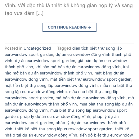
Vinh. Với đặc thù là thiết kế không gian hợp lý và sáng
tạo vừa đảm […]
CONTINUE READING
→
Posted in
Uncategorized
|
Tagged
diện tích biệt thự song lập
eurowindow sport garden
,
dự án eurowindow đông vĩnh thành phố
vinh
,
dự án eurowindow sport garden
,
giá bán dự án eurowindow
thành phố vinh
,
khi nào mở bán dự án eurowindow đông vĩnh
,
khi
nào mở bán dự án eurowindow thành phố vinh
,
mặt bằng dự án
eurowindow đong vĩnh
,
mặt tiền biệt thự eurowindow sport garden
,
mặt tiền biệt thự song lập eurowindow đông vĩnh
,
mẫu nhà biệt thự
song lập eurowindow đông vinhc
,
mẫu nhà biệt thự song lập
eurowindow sport garden
,
mở bán dự án eurowindow đông vĩnh
,
mở
bán dự án eurowindow thành phố vinh
,
mua biệt thự song lập dự án
eurowindow đông vĩnh
,
mua biệt thự song lập eurowindow sport
garden
,
pháp lý dự án eurowindow đông vĩnh
,
pháp lý dự án
eurowindow sport garden
,
pháp lý dự án eurowindow thành phố
vinh
,
thiết kế biệt thự song lập eurowindow sport garden
,
thiết kế
nhà ở tại dự án eurowindow đông vĩnh
,
tiến độ biệt thự eurowindow