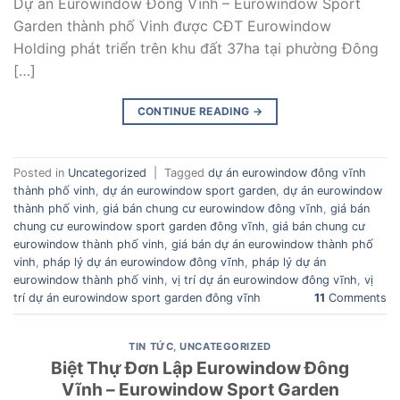
Dự án Eurowindow Đông Vĩnh – Eurowindow Sport
Garden thành phố Vinh được CĐT Eurowindow
Holding phát triển trên khu đất 37ha tại phường Đông
[…]
CONTINUE READING
→
Posted in
Uncategorized
|
Tagged
dự án eurowindow đông vĩnh
thành phố vinh
,
dự án eurowindow sport garden
,
dự án eurowindow
thành phố vinh
,
giá bán chung cư eurowindow đông vĩnh
,
giá bán
chung cư eurowindow sport garden đông vĩnh
,
giá bán chung cư
eurowindow thành phố vinh
,
giá bán dự án eurowindow thành phố
vinh
,
pháp lý dự án eurowindow đông vĩnh
,
pháp lý dự án
eurowindow thành phố vinh
,
vị trí dự án eurowindow đông vĩnh
,
vị
trí dự án eurowindow sport garden đông vĩnh
11
Comments
TIN TỨC
,
UNCATEGORIZED
Biệt Thự Đơn Lập Eurowindow Đông
Vĩnh – Eurowindow Sport Garden