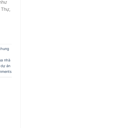
như
 Thự,
chung
ua nhà
í dự án
ments