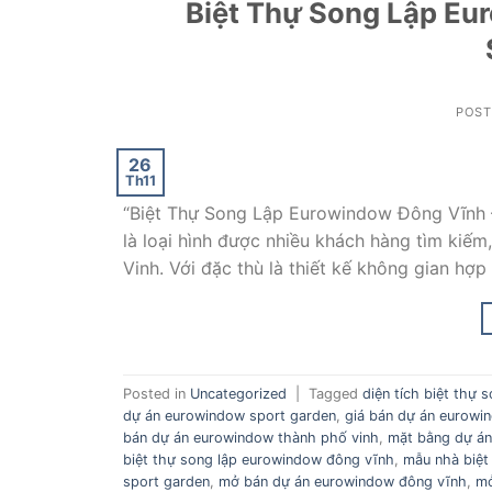
Biệt Thự Song Lập Eu
POS
26
Th11
“Biệt Thự Song Lập Eurowindow Đông Vĩnh 
là loại hình được nhiều khách hàng tìm kiếm
Vinh. Với đặc thù là thiết kế không gian hợ
Posted in
Uncategorized
|
Tagged
diện tích biệt thự
dự án eurowindow sport garden
,
giá bán dự án eurowi
bán dự án eurowindow thành phố vinh
,
mặt bằng dự á
biệt thự song lập eurowindow đông vĩnh
,
mẫu nhà biệt
sport garden
,
mở bán dự án eurowindow đông vĩnh
,
mở