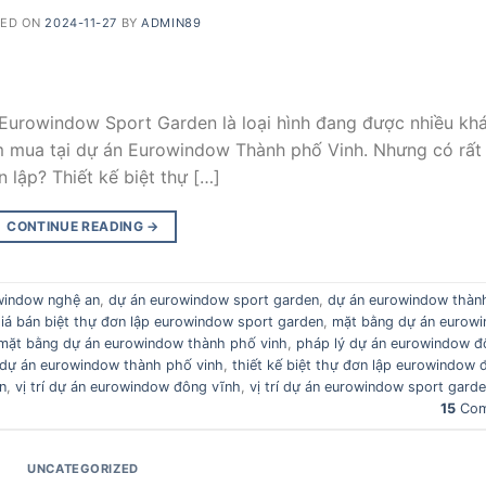
TED ON
2024-11-27
BY
ADMIN89
Eurowindow Sport Garden là loại hình đang được nhiều kh
ìm mua tại dự án Eurowindow Thành phố Vinh. Nhưng có rất
 lập? Thiết kế biệt thự […]
CONTINUE READING
→
window nghệ an
,
dự án eurowindow sport garden
,
dự án eurowindow thàn
iá bán biệt thự đơn lập eurowindow sport garden
,
mặt bằng dự án eurow
mặt bằng dự án eurowindow thành phố vinh
,
pháp lý dự án eurowindow đ
 dự án eurowindow thành phố vinh
,
thiết kế biệt thự đơn lập eurowindow 
n
,
vị trí dự án eurowindow đông vĩnh
,
vị trí dự án eurowindow sport gard
15
Com
UNCATEGORIZED