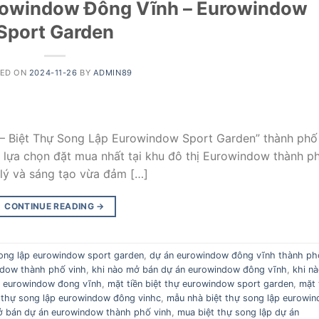
rowindow Đông Vĩnh – Eurowindow
Sport Garden
TED ON
2024-11-26
BY
ADMIN89
– Biệt Thự Song Lập Eurowindow Sport Garden” thành phố
, lựa chọn đặt mua nhất tại khu đô thị Eurowindow thành p
p lý và sáng tạo vừa đảm […]
CONTINUE READING
→
 song lập eurowindow sport garden
,
dự án eurowindow đông vĩnh thành ph
ndow thành phố vinh
,
khi nào mở bán dự án eurowindow đông vĩnh
,
khi n
n eurowindow đong vĩnh
,
mặt tiền biệt thự eurowindow sport garden
,
mặt 
 thự song lập eurowindow đông vinhc
,
mẫu nhà biệt thự song lập eurowi
 bán dự án eurowindow thành phố vinh
,
mua biệt thự song lập dự án