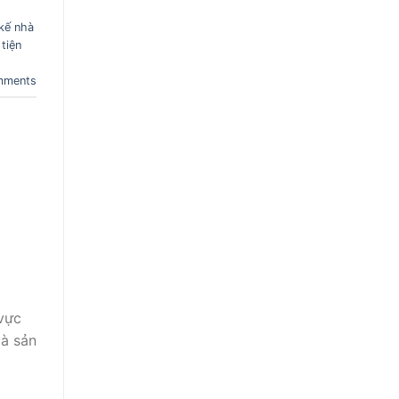
 kế nhà
,
tiện
ments
 vực
là sản