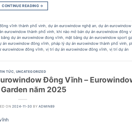
CONTINUE READING
→
đông vĩnh thành phố vinh
,
dự án eurowindow nghệ an
,
dự án eurowindow
 án eurowindow thành phố vinh
,
khi nào mở bán dự án eurowindow đông v
 bằng dự án eurowindow đong vĩnh
,
mặt bằng dự án eurowindow sport g
ự án eurowindow đông vĩnh
,
pháp lý dự án eurowindow thành phố vinh
,
p
 cư eurowindow đông vĩnh
,
vị trí dự án eurowindow đông vĩnh
,
vị trí dự án
TIN TỨC
,
UNCATEGORIZED
Eurowindow Đông Vĩnh – Eurowindo
 Garden năm 2025
TED ON
2024-11-30
BY
ADMIN89