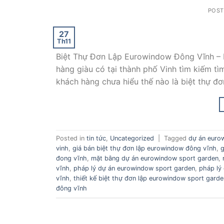
POS
27
Th11
Biệt Thự Đơn Lập Eurowindow Đông Vĩnh – 
hàng giàu có tại thành phố Vinh tìm kiếm t
khách hàng chưa hiểu thế nào là biệt thự đơn
Posted in
tin tức
,
Uncategorized
|
Tagged
dự án euro
vinh
,
giá bán biệt thự đơn lập eurowindow đông vĩnh
,
g
đong vĩnh
,
mặt bằng dự án eurowindow sport garden
,
vĩnh
,
pháp lý dự án eurowindow sport garden
,
pháp lý
vĩnh
,
thiết kế biệt thự đơn lập eurowindow sport garde
đông vĩnh