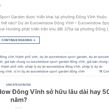
port Garden được triển khai tại phường Đông Vĩnh thuộc
iết thế nào? Dự án Eurowindow Đông Vĩnh – Eurowindow Spo
 Holding phát triển trên khu đất 37ha tại phường Đông [
CONTINUE READING
→
đông vĩnh thành phố vinh
,
dự án eurowindow sport garden
,
dự án eurow
nh
,
giá bán chung cư eurowindow sport garden đông vĩnh
,
giá bán chung 
 thành phố vinh
,
pháp lý dự án eurowindow đông vĩnh
,
pháp lý dự án
ông vĩnh
,
vị trí dự án eurowindow sport garden đông vĩnh
11
Com
UNCATEGORIZED
ow Đông Vĩnh sở hữu lâu dài hay 5
năm?