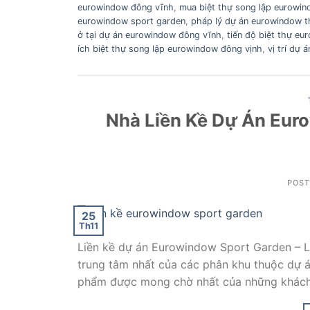
eurowindow đông vĩnh
,
mua biệt thự song lập eurowin
eurowindow sport garden
,
pháp lý dự án eurowindow t
ở tại dự án eurowindow đông vĩnh
,
tiến độ biệt thự e
ích biệt thự song lập eurowindow đông vịnh
,
vị trí dự
Nhà Liền Kề Dự Án Eur
POS
25
Th11
Liền kề dự án Eurowindow Sport Garden – Li
trung tâm nhất của các phân khu thuộc dự 
phẩm được mong chờ nhất của những khách