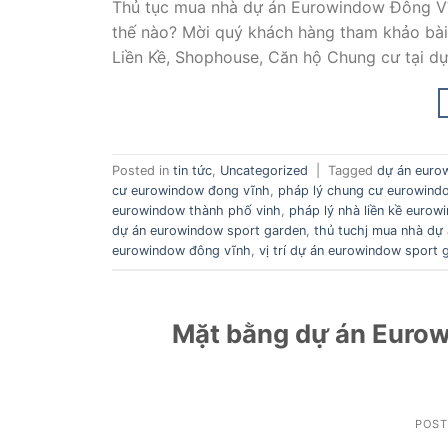
Thủ tục mua nhà dự án Eurowindow Đông Vĩ
thế nào? Mời quý khách hàng tham khảo bài 
Liền Kề, Shophouse, Căn hộ Chung cư tại 
Posted in
tin tức
,
Uncategorized
|
Tagged
dự án euro
cư eurowindow đong vĩnh
,
pháp lý chung cư eurowind
eurowindow thành phố vinh
,
pháp lý nhà liền kề euro
dự án eurowindow sport garden
,
thủ tuchj mua nhà dự
eurowindow đông vĩnh
,
vị trí dự án eurowindow sport
Mặt bằng dự án Euro
POS