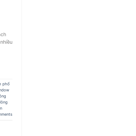
ách
 nhiều
h phố
indow
ông
đông
en
ments