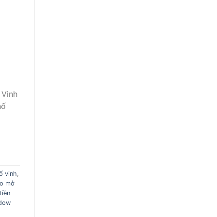
 Vinh
hố
ố vinh
,
ào mở
tiền
ndow