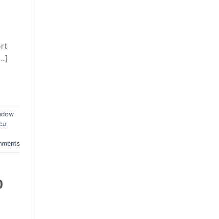
rt
…]
indow
cư
ments
0