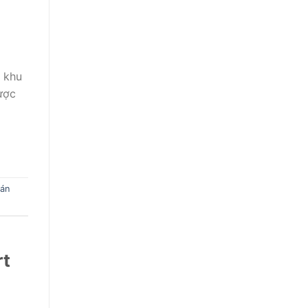
 khu
ược
 án
rt