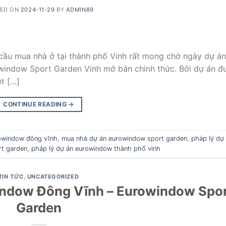
TED ON
2024-11-29
BY
ADMIN89
cầu mua nhà ở tại thành phố Vinh rất mong chờ ngày dự án
window Sport Garden Vinh mở bán chính thức. Bởi dự án đ
ệt […]
CONTINUE READING
→
owindow đông vĩnh
,
mua nhà dự án eurowindow sport garden
,
pháp lý dự
rt garden
,
pháp lý dự án eurowindow thành phố vinh
TIN TỨC
,
UNCATEGORIZED
indow Đông Vĩnh – Eurowindow Spo
Garden