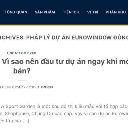
TỔNG QUAN
SẢN PHẨM
TIỆN ÍCH
VỊ TRÍ
PHÂN KHU
RCHIVES:
PHÁP LÝ DỰ ÁN EUROWINDOW ĐÔN
UNCATEGORIZED
Vì sao nên đầu tư dự án ngay khi m
bán?
TED ON
2024-12-12
BY
ADMIN89
Sport Garden là một khu đô thị kiểu mẫu với tổ hợp cá
 kề, Shophouse, Chung Cư cao cấp. Vậy vì sao dự án Eurow
n từ phía […]