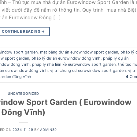
nh – Thủ tục mua nhà dự án Eurowindow Sport Garden là 
viết dưới đây để nắm rõ thông tin. Quy trình mua nhà Biệt
dự án Eurowindow Đông […]
CONTINUE READING
→
window sport garden
,
mặt bằng dự án eurowindow sport garden
,
pháp lý 
ow sport garden
,
pháp lý dự án eurowindow đông vĩnh
,
pháp lý dự án
window đông vĩnh
,
pháp lý nhà liền kề eurowindow sport garden
,
thủ tục m
 án eurowindow đông vĩnh
,
vị trí chung cư eurowindow sport garden
,
vị tr
 garden đông vĩnh
4
Com
UNCATEGORIZED
window Sport Garden ( Eurowindow
Đông Vĩnh)
TED ON
2024-11-29
BY
ADMIN89