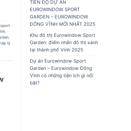
TIẾN ĐỘ DỰ ÁN
EUROWINDOW SPORT
GARDEN – EUROWINDOW
ĐÔNG VĨNH MỚI NHẤT 2025
 sport
ĩnh
,
Khu đô thị Eurowindow Sport
arden
,
Garden: điểm nhấn đô thị xanh
háp lý
tại thành phố Vinh 2025
Dự án Eurowindow Sport
Garden – Eurowindow Đông
Vĩnh có những tiện ích gì nổi
w
bật?