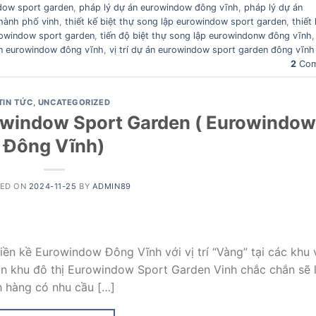
dow sport garden
,
pháp lý dự án eurowindow đông vĩnh
,
pháp lý dự án
hành phố vinh
,
thiết kế biệt thự song lập eurowindow sport garden
,
thiết
urowindow sport garden
,
tiến độ biệt thự song lập eurowindonw đông vĩnh
 án eurowindow đông vĩnh
,
vị trí dự án eurowindow sport garden đông vĩnh
2
Com
TIN TỨC
,
UNCATEGORIZED
owindow Sport Garden ( Eurowindow
Đông Vĩnh)
TED ON
2024-11-25
BY
ADMIN89
ền kề Eurowindow Đông Vĩnh với vị trí “Vàng” tại các khu
án khu đô thị Eurowindow Sport Garden Vinh chắc chắn sẽ 
 hàng có nhu cầu […]