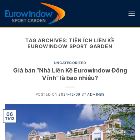
Skip
to
content
TAG ARCHIVES:
TIỆN ÍCH LIỀN KỀ
EUROWINDOW SPORT GARDEN
UNCATEGORIZED
Giá bán “Nhà Liền Kề Eurowindow Đông
Vĩnh” là bao nhiêu?
POSTED ON
2024-12-06
BY
ADMIN89
06
Th12