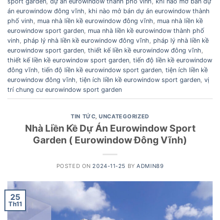
sport garden
,
dự án eurowindow thành phố vinh
,
khi nào mở bán dự
án eurowindow đông vĩnh
,
khi nào mở bán dự án eurowindow thành
phố vinh
,
mua nhà liền kề eurowindow đông vĩnh
,
mua nhà liền kề
eurowindow sport garden
,
mua nhà liền kề eurowindow thành phố
vinh
,
pháp lý nhà liền kề eurowindow đông vĩnh
,
pháp lý nhà liền kề
eurowindow sport garden
,
thiết kế liền kề eurowindow đông vĩnh
,
thiết kế liền kề eurowindow sport garden
,
tiến độ liền kề eurowindow
đông vĩnh
,
tiến độ liền kề eurowindow sport garden
,
tiện ích liền kề
eurowindow đông vĩnh
,
tiện ích liền kề eurowindow sport garden
,
vị
trí chung cư eurowindow sport garden
TIN TỨC
,
UNCATEGORIZED
Nhà Liền Kề Dự Án Eurowindow Sport
Garden ( Eurowindow Đông Vĩnh)
POSTED ON
2024-11-25
BY
ADMIN89
25
Th11