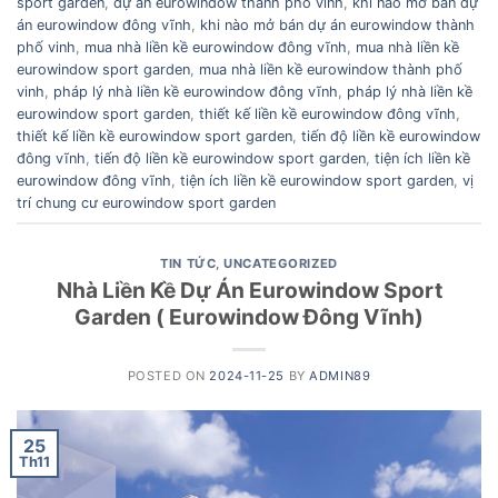
sport garden
,
dự án eurowindow thành phố vinh
,
khi nào mở bán dự
án eurowindow đông vĩnh
,
khi nào mở bán dự án eurowindow thành
phố vinh
,
mua nhà liền kề eurowindow đông vĩnh
,
mua nhà liền kề
eurowindow sport garden
,
mua nhà liền kề eurowindow thành phố
vinh
,
pháp lý nhà liền kề eurowindow đông vĩnh
,
pháp lý nhà liền kề
eurowindow sport garden
,
thiết kế liền kề eurowindow đông vĩnh
,
thiết kế liền kề eurowindow sport garden
,
tiến độ liền kề eurowindow
đông vĩnh
,
tiến độ liền kề eurowindow sport garden
,
tiện ích liền kề
eurowindow đông vĩnh
,
tiện ích liền kề eurowindow sport garden
,
vị
trí chung cư eurowindow sport garden
TIN TỨC
,
UNCATEGORIZED
Nhà Liền Kề Dự Án Eurowindow Sport
Garden ( Eurowindow Đông Vĩnh)
POSTED ON
2024-11-25
BY
ADMIN89
25
Th11