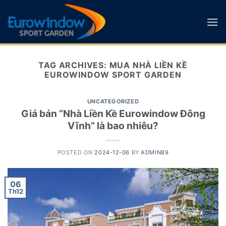
Skip
to
content
TAG ARCHIVES:
MUA NHÀ LIỀN KỀ
EUROWINDOW SPORT GARDEN
UNCATEGORIZED
Giá bán “Nhà Liền Kề Eurowindow Đông
Vĩnh” là bao nhiêu?
POSTED ON
2024-12-06
BY
ADMIN89
06
Th12